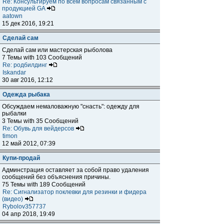
Re: Консультируем по всем вопросам связанным с
продукцией GA
aatown
15 дек 2016, 19:21
Сделай сам
Сделай сам или мастерская рыболова
7 Темы with 103 Сообщений
Re: родбилдинг
Iskandar
30 авг 2016, 12:12
Одежда рыбака
Обсуждаем немаловажную "снасть": одежду для
рыбалки
3 Темы with 35 Сообщений
Re: Обувь для вейдерсов
timon
12 май 2012, 07:39
Купи-продай
Админстрация оставляет за собой право удаления
сообщений без объяснения причины.
75 Темы with 189 Сообщений
Re: Сигнализатор поклевки для резинки и фидера
(видео)
Rybolov357737
04 апр 2018, 19:49