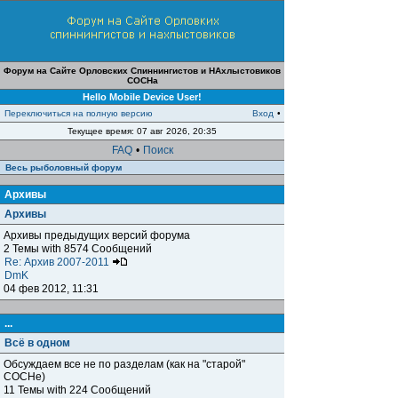
Форум на Сайте Орловских Спиннингистов и НАхлыстовиков
СОСНа
Hello Mobile Device User!
Переключиться на полную версию
Вход
•
Текущее время: 07 авг 2026, 20:35
FAQ
•
Поиск
Весь рыболовный форум
Архивы
Архивы
Архивы предыдущих версий форума
2 Темы with 8574 Сообщений
Re: Архив 2007-2011
DmK
04 фев 2012, 11:31
...
Всё в одном
Обсуждаем все не по разделам (как на "старой"
СОСНе)
11 Темы with 224 Сообщений