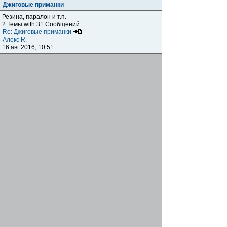
Джиговые приманки
Резина, паралон и т.п.
2 Темы with 31 Сообщений
Re: Джиговые приманки
Алекс R.
16 авг 2016, 10:51
Приманки
0 Темы with 0 Сообщений
Нет сообщений
Отчеты о рыбалках
Отчеты о рыбалках
Отчеты об одно-двухдневных выездах на рыбалку
25 Темы with 534 Сообщений
Летний спиннинг 2017г.
DmK
21 июн 2017, 11:34
Отчеты о "серьезных" выездах на рыбалку
Отчеты о "серьёзных" выездах (fishing trip), например,
на волгу, Камчатку, Карелию и т.п.
14 Темы with 51 Сообщений
р.Дон 2016 лето
DmK
08 июл 2016, 15:46