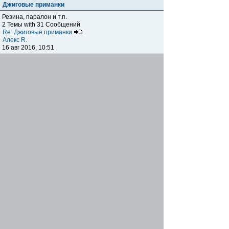
Джиговые приманки
Резина, паралон и т.п.
2 Темы with 31 Сообщений
Re: Джиговые приманки
Алекс R.
16 авг 2016, 10:51
Приманки
0 Темы with 0 Сообщений
Нет сообщений
Отчеты о рыбалках
Отчеты о рыбалках
Отчеты об одно-двухдневных выездах на рыбалку
25 Темы with 534 Сообщений
Летний спиннинг 2017г.
DmK
21 июн 2017, 11:34
Отчеты о "серьезных" выездах на рыбалку
Отчеты о "серьёзных" выездах (fishing trip), например,
на волгу, Камчатку, Карелию и т.п.
14 Темы with 51 Сообщений
р.Дон 2016 лето
DmK
08 июл 2016, 15:46