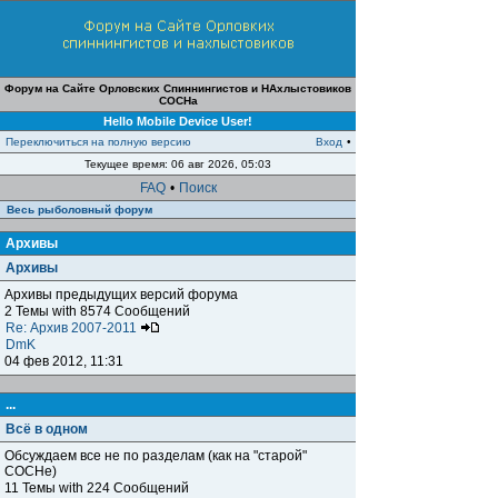
Форум на Сайте Орловских Спиннингистов и НАхлыстовиков
СОСНа
Hello Mobile Device User!
Переключиться на полную версию
Вход
•
Текущее время: 06 авг 2026, 05:03
FAQ
•
Поиск
Весь рыболовный форум
Архивы
Архивы
Архивы предыдущих версий форума
2 Темы with 8574 Сообщений
Re: Архив 2007-2011
DmK
04 фев 2012, 11:31
...
Всё в одном
Обсуждаем все не по разделам (как на "старой"
СОСНе)
11 Темы with 224 Сообщений