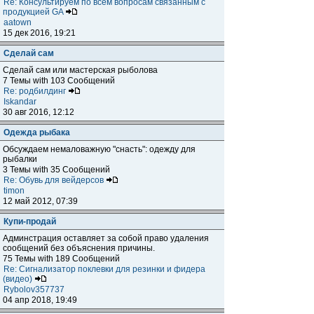
Re: Консультируем по всем вопросам связанным с
продукцией GA
aatown
15 дек 2016, 19:21
Сделай сам
Сделай сам или мастерская рыболова
7 Темы with 103 Сообщений
Re: родбилдинг
Iskandar
30 авг 2016, 12:12
Одежда рыбака
Обсуждаем немаловажную "снасть": одежду для
рыбалки
3 Темы with 35 Сообщений
Re: Обувь для вейдерсов
timon
12 май 2012, 07:39
Купи-продай
Админстрация оставляет за собой право удаления
сообщений без объяснения причины.
75 Темы with 189 Сообщений
Re: Сигнализатор поклевки для резинки и фидера
(видео)
Rybolov357737
04 апр 2018, 19:49