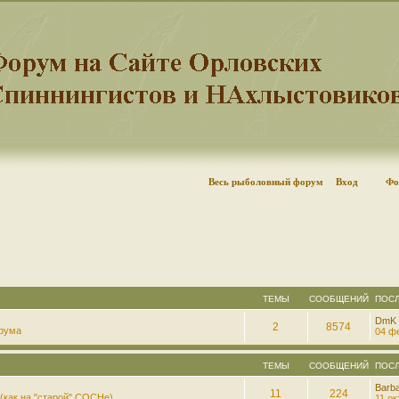
Весь рыболовный форум
Вход
Фо
ТЕМЫ
СООБЩЕНИЙ
ПОС
DmK
2
8574
рума
04 фе
ТЕМЫ
СООБЩЕНИЙ
ПОС
Barb
11
224
(как на "старой" СОСНе)
11 ок