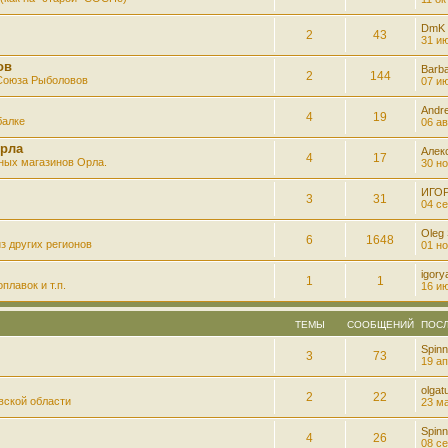
DmK
2
43
31 ию
ов
Barb
2
144
 Союза Рыболовов
07 ию
Andre
4
19
балке
06 ав
рла
Алек
4
17
ных магазинов Орла.
30 но
ИГО
3
31
04 се
Oleg
6
1648
з других регионов
01 но
igory
1
1
плавок и т.п.
16 ию
ТЕМЫ
СООБЩЕНИЙ
ПОС
Spinn
3
73
19 ап
olgatu
2
22
вской области
23 ма
Spinn
4
26
08 се