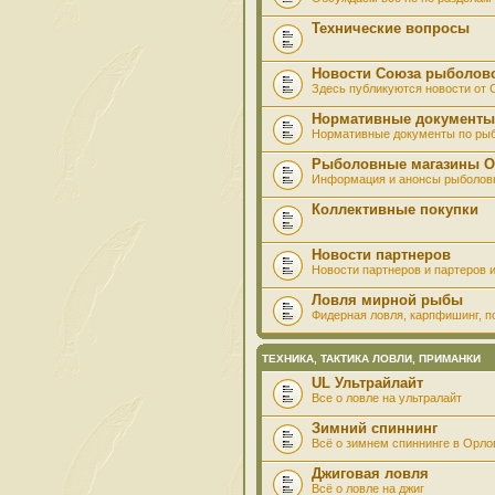
Технические вопросы
Новости Союза рыболов
Здесь публикуются новости от
Нормативные документы
Нормативные документы по ры
Рыболовные магазины О
Информация и анонсы рыболов
Коллективные покупки
Новости партнеров
Новости партнеров и партеров и
Ловля мирной рыбы
Фидерная ловля, карпфишинг, по
ТЕХНИКА, ТАКТИКА ЛОВЛИ, ПРИМАНКИ
UL Ультрайлайт
Все о ловле на ультралайт
Зимний спиннинг
Всё о зимнем спиннинге в Орло
Джиговая ловля
Всё о ловле на джиг