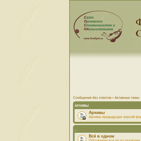
Сообщения без ответов
•
Активные темы
АРХИВЫ
Архивы
Архивы предыдущих версий фо
...
Всё в одном
Обсуждаем все не по разделам 