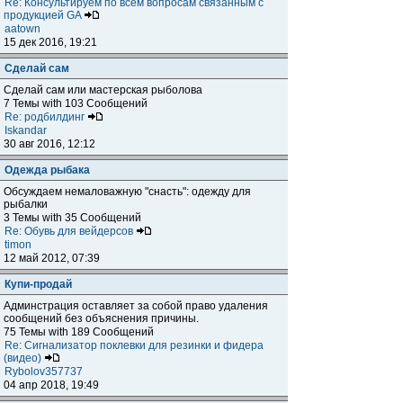
Re: Консультируем по всем вопросам связанным с
продукцией GA
aatown
15 дек 2016, 19:21
Сделай сам
Сделай сам или мастерская рыболова
7 Темы with 103 Сообщений
Re: родбилдинг
Iskandar
30 авг 2016, 12:12
Одежда рыбака
Обсуждаем немаловажную "снасть": одежду для
рыбалки
3 Темы with 35 Сообщений
Re: Обувь для вейдерсов
timon
12 май 2012, 07:39
Купи-продай
Админстрация оставляет за собой право удаления
сообщений без объяснения причины.
75 Темы with 189 Сообщений
Re: Сигнализатор поклевки для резинки и фидера
(видео)
Rybolov357737
04 апр 2018, 19:49