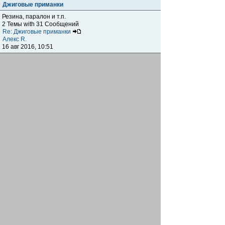
Джиговые приманки
Резина, паралон и т.п.
2 Темы with 31 Сообщений
Re: Джиговые приманки
Алекс R.
16 авг 2016, 10:51
Приманки
0 Темы with 0 Сообщений
Нет сообщений
Отчеты о рыбалках
Отчеты о рыбалках
Отчеты об одно-двухдневных выездах на рыбалку
25 Темы with 534 Сообщений
Летний спиннинг 2017г.
DmK
21 июн 2017, 11:34
Отчеты о "серьезных" выездах на рыбалку
Отчеты о "серьёзных" выездах (fishing trip), например,
на волгу, Камчатку, Карелию и т.п.
14 Темы with 51 Сообщений
р.Дон 2016 лето
DmK
08 июл 2016, 15:46