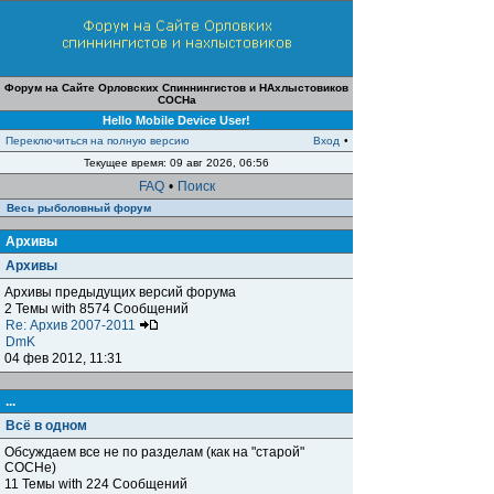
Форум на Сайте Орловских Спиннингистов и НАхлыстовиков
СОСНа
Hello Mobile Device User!
Переключиться на полную версию
Вход
•
Текущее время: 09 авг 2026, 06:56
FAQ
•
Поиск
Весь рыболовный форум
Архивы
Архивы
Архивы предыдущих версий форума
2 Темы with 8574 Сообщений
Re: Архив 2007-2011
DmK
04 фев 2012, 11:31
...
Всё в одном
Обсуждаем все не по разделам (как на "старой"
СОСНе)
11 Темы with 224 Сообщений