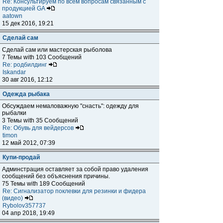
Re: Консультируем по всем вопросам связанным с
продукцией GA
aatown
15 дек 2016, 19:21
Сделай сам
Сделай сам или мастерская рыболова
7 Темы with 103 Сообщений
Re: родбилдинг
Iskandar
30 авг 2016, 12:12
Одежда рыбака
Обсуждаем немаловажную "снасть": одежду для
рыбалки
3 Темы with 35 Сообщений
Re: Обувь для вейдерсов
timon
12 май 2012, 07:39
Купи-продай
Админстрация оставляет за собой право удаления
сообщений без объяснения причины.
75 Темы with 189 Сообщений
Re: Сигнализатор поклевки для резинки и фидера
(видео)
Rybolov357737
04 апр 2018, 19:49