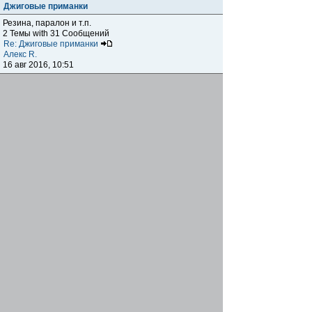
Джиговые приманки
Резина, паралон и т.п.
2 Темы with 31 Сообщений
Re: Джиговые приманки
Алекс R.
16 авг 2016, 10:51
Приманки
0 Темы with 0 Сообщений
Нет сообщений
Отчеты о рыбалках
Отчеты о рыбалках
Отчеты об одно-двухдневных выездах на рыбалку
25 Темы with 534 Сообщений
Летний спиннинг 2017г.
DmK
21 июн 2017, 11:34
Отчеты о "серьезных" выездах на рыбалку
Отчеты о "серьёзных" выездах (fishing trip), например,
на волгу, Камчатку, Карелию и т.п.
14 Темы with 51 Сообщений
р.Дон 2016 лето
DmK
08 июл 2016, 15:46