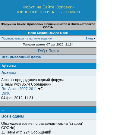
Форум на Сайте Орловских Спиннингистов и НАхлыстовиков
СОСНа
Hello Mobile Device User!
Переключиться на полную версию
Вход
•
Текущее время: 07 авг 2026, 21:34
FAQ
•
Поиск
Весь рыболовный форум
Архивы
Архивы
Архивы предыдущих версий форума
2 Темы with 8574 Сообщений
Re: Архив 2007-2011
DmK
04 фев 2012, 11:31
...
Всё в одном
Обсуждаем все не по разделам (как на "старой"
СОСНе)
11 Темы with 224 Сообщений