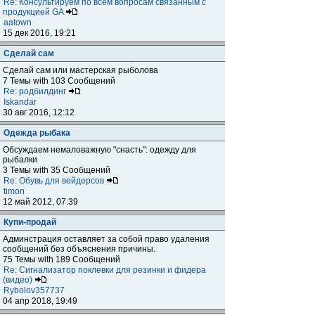
Re: Консультируем по всем вопросам связанным с
продукцией GA
aatown
15 дек 2016, 19:21
Сделай сам
Сделай сам или мастерская рыболова
7 Темы with 103 Сообщений
Re: родбилдинг
Iskandar
30 авг 2016, 12:12
Одежда рыбака
Обсуждаем немаловажную "снасть": одежду для
рыбалки
3 Темы with 35 Сообщений
Re: Обувь для вейдерсов
timon
12 май 2012, 07:39
Купи-продай
Админстрация оставляет за собой право удаления
сообщений без объяснения причины.
75 Темы with 189 Сообщений
Re: Сигнализатор поклевки для резинки и фидера
(видео)
Rybolov357737
04 апр 2018, 19:49