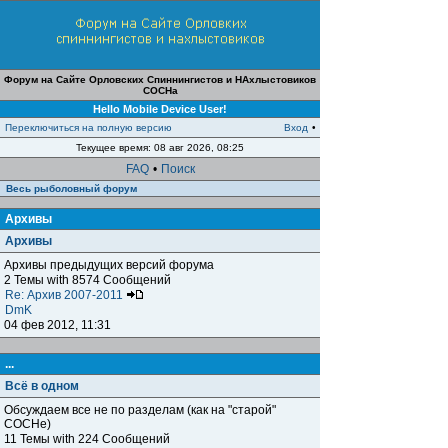
Форум на Сайте Орловских Спиннингистов и НАхлыстовиков
СОСНа
Hello Mobile Device User!
Переключиться на полную версию
Вход
•
Текущее время: 08 авг 2026, 08:25
FAQ
•
Поиск
Весь рыболовный форум
Архивы
Архивы
Архивы предыдущих версий форума
2 Темы with 8574 Сообщений
Re: Архив 2007-2011
DmK
04 фев 2012, 11:31
...
Всё в одном
Обсуждаем все не по разделам (как на "старой"
СОСНе)
11 Темы with 224 Сообщений