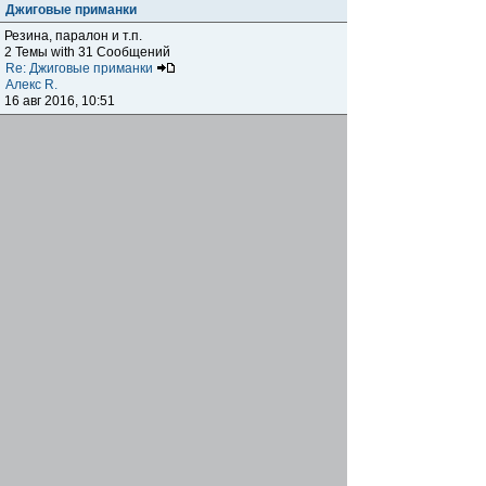
Джиговые приманки
Резина, паралон и т.п.
2 Темы with 31 Сообщений
Re: Джиговые приманки
Алекс R.
16 авг 2016, 10:51
Приманки
0 Темы with 0 Сообщений
Нет сообщений
Отчеты о рыбалках
Отчеты о рыбалках
Отчеты об одно-двухдневных выездах на рыбалку
25 Темы with 534 Сообщений
Летний спиннинг 2017г.
DmK
21 июн 2017, 11:34
Отчеты о "серьезных" выездах на рыбалку
Отчеты о "серьёзных" выездах (fishing trip), например,
на волгу, Камчатку, Карелию и т.п.
14 Темы with 51 Сообщений
р.Дон 2016 лето
DmK
08 июл 2016, 15:46