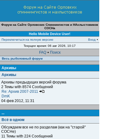
Форум на Сайте Орловских Спиннингистов и НАхлыстовиков
СОСНа
Hello Mobile Device User!
Переключиться на полную версию
Вход
•
Текущее время: 06 авг 2026, 10:17
FAQ
•
Поиск
Весь рыболовный форум
Архивы
Архивы
Архивы предыдущих версий форума
2 Темы with 8574 Сообщений
Re: Архив 2007-2011
DmK
04 фев 2012, 11:31
...
Всё в одном
Обсуждаем все не по разделам (как на "старой"
СОСНе)
11 Темы with 224 Сообщений