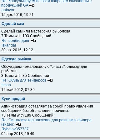
Re: Консультируем по всем вопросам связанным с
продукцией GA
aatown
15 дек 2016, 19:21
Сделай сам
Сделай сам или мастерская рыболова
7 Темы with 103 Сообщений
Re: родбилдинг
Iskandar
30 авг 2016, 12:12
Одежда рыбака
Обсуждаем немаловажную "снасть": одежду для
рыбалки
3 Темы with 35 Сообщений
Re: Обувь для вейдерсов
timon
12 май 2012, 07:39
Купи-продай
Админстрация оставляет за собой право удаления
сообщений без объяснения причины.
75 Темы with 189 Сообщений
Re: Сигнализатор поклевки для резинки и фидера
(видео)
Rybolov357737
04 апр 2018, 19:49