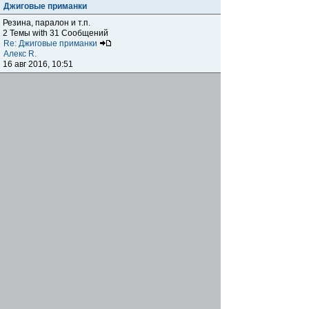
Джиговые приманки
Резина, паралон и т.п.
2 Темы with 31 Сообщений
Re: Джиговые приманки
Алекс R.
16 авг 2016, 10:51
Приманки
0 Темы with 0 Сообщений
Нет сообщений
Отчеты о рыбалках
Отчеты о рыбалках
Отчеты об одно-двухдневных выездах на рыбалку
25 Темы with 534 Сообщений
Летний спиннинг 2017г.
DmK
21 июн 2017, 11:34
Отчеты о "серьезных" выездах на рыбалку
Отчеты о "серьёзных" выездах (fishing trip), например,
на волгу, Камчатку, Карелию и т.п.
14 Темы with 51 Сообщений
р.Дон 2016 лето
DmK
08 июл 2016, 15:46