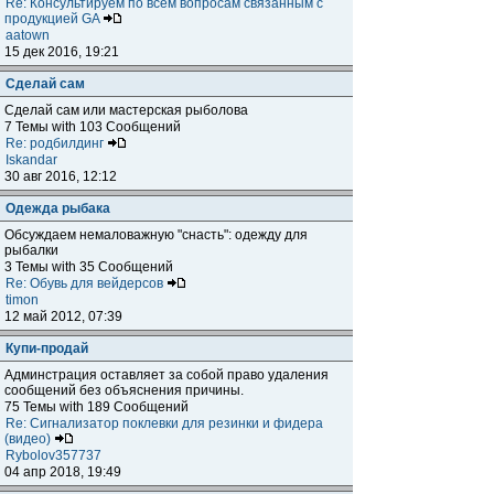
Re: Консультируем по всем вопросам связанным с
продукцией GA
aatown
15 дек 2016, 19:21
Сделай сам
Сделай сам или мастерская рыболова
7 Темы with 103 Сообщений
Re: родбилдинг
Iskandar
30 авг 2016, 12:12
Одежда рыбака
Обсуждаем немаловажную "снасть": одежду для
рыбалки
3 Темы with 35 Сообщений
Re: Обувь для вейдерсов
timon
12 май 2012, 07:39
Купи-продай
Админстрация оставляет за собой право удаления
сообщений без объяснения причины.
75 Темы with 189 Сообщений
Re: Сигнализатор поклевки для резинки и фидера
(видео)
Rybolov357737
04 апр 2018, 19:49