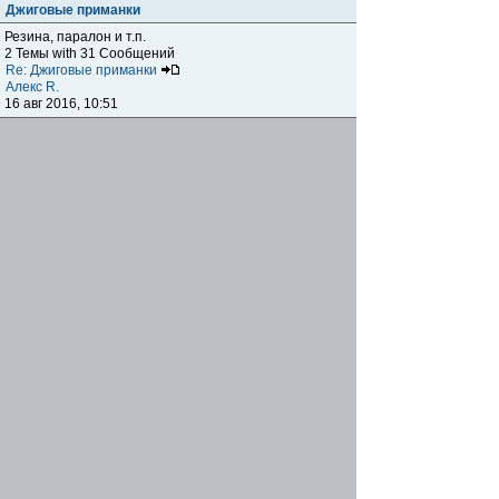
Джиговые приманки
Резина, паралон и т.п.
2 Темы with 31 Сообщений
Re: Джиговые приманки
Алекс R.
16 авг 2016, 10:51
Приманки
0 Темы with 0 Сообщений
Нет сообщений
Отчеты о рыбалках
Отчеты о рыбалках
Отчеты об одно-двухдневных выездах на рыбалку
25 Темы with 534 Сообщений
Летний спиннинг 2017г.
DmK
21 июн 2017, 11:34
Отчеты о "серьезных" выездах на рыбалку
Отчеты о "серьёзных" выездах (fishing trip), например,
на волгу, Камчатку, Карелию и т.п.
14 Темы with 51 Сообщений
р.Дон 2016 лето
DmK
08 июл 2016, 15:46