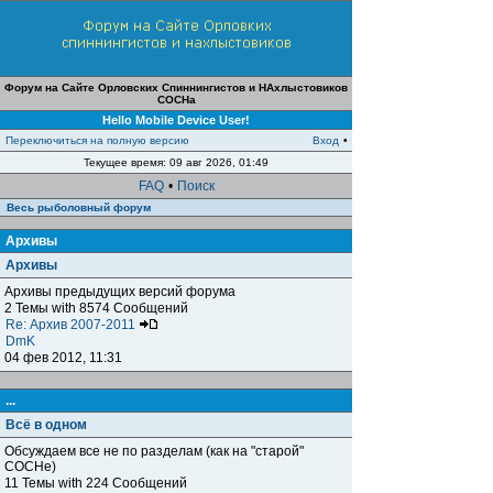
Форум на Сайте Орловских Спиннингистов и НАхлыстовиков
СОСНа
Hello Mobile Device User!
Переключиться на полную версию
Вход
•
Текущее время: 09 авг 2026, 01:49
FAQ
•
Поиск
Весь рыболовный форум
Архивы
Архивы
Архивы предыдущих версий форума
2 Темы with 8574 Сообщений
Re: Архив 2007-2011
DmK
04 фев 2012, 11:31
...
Всё в одном
Обсуждаем все не по разделам (как на "старой"
СОСНе)
11 Темы with 224 Сообщений