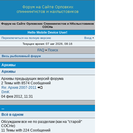
Форум на Сайте Орловских Спиннингистов и НАхлыстовиков
СОСНа
Hello Mobile Device User!
Переключиться на полную версию
Вход
•
Текущее время: 07 авг 2026, 08:16
FAQ
•
Поиск
Весь рыболовный форум
Архивы
Архивы
Архивы предыдущих версий форума
2 Темы with 8574 Сообщений
Re: Архив 2007-2011
DmK
04 фев 2012, 11:31
...
Всё в одном
Обсуждаем все не по разделам (как на "старой"
СОСНе)
11 Темы with 224 Сообщений