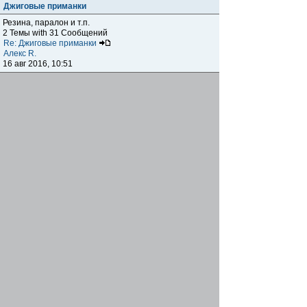
Джиговые приманки
Резина, паралон и т.п.
2 Темы with 31 Сообщений
Re: Джиговые приманки
Алекс R.
16 авг 2016, 10:51
Приманки
0 Темы with 0 Сообщений
Нет сообщений
Отчеты о рыбалках
Отчеты о рыбалках
Отчеты об одно-двухдневных выездах на рыбалку
25 Темы with 534 Сообщений
Летний спиннинг 2017г.
DmK
21 июн 2017, 11:34
Отчеты о "серьезных" выездах на рыбалку
Отчеты о "серьёзных" выездах (fishing trip), например,
на волгу, Камчатку, Карелию и т.п.
14 Темы with 51 Сообщений
р.Дон 2016 лето
DmK
08 июл 2016, 15:46