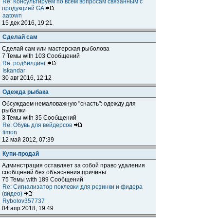
Re: Консультируем по всем вопросам связанным с
продукцией GA
aatown
15 дек 2016, 19:21
Сделай сам
Сделай сам или мастерская рыболова
7 Темы with 103 Сообщений
Re: родбилдинг
Iskandar
30 авг 2016, 12:12
Одежда рыбака
Обсуждаем немаловажную "снасть": одежду для
рыбалки
3 Темы with 35 Сообщений
Re: Обувь для вейдерсов
timon
12 май 2012, 07:39
Купи-продай
Админстрация оставляет за собой право удаления
сообщений без объяснения причины.
75 Темы with 189 Сообщений
Re: Сигнализатор поклевки для резинки и фидера
(видео)
Rybolov357737
04 апр 2018, 19:49