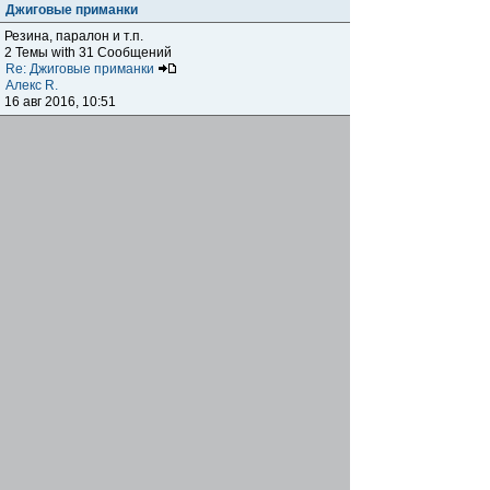
Джиговые приманки
Резина, паралон и т.п.
2 Темы with 31 Сообщений
Re: Джиговые приманки
Алекс R.
16 авг 2016, 10:51
Приманки
0 Темы with 0 Сообщений
Нет сообщений
Отчеты о рыбалках
Отчеты о рыбалках
Отчеты об одно-двухдневных выездах на рыбалку
25 Темы with 534 Сообщений
Летний спиннинг 2017г.
DmK
21 июн 2017, 11:34
Отчеты о "серьезных" выездах на рыбалку
Отчеты о "серьёзных" выездах (fishing trip), например,
на волгу, Камчатку, Карелию и т.п.
14 Темы with 51 Сообщений
р.Дон 2016 лето
DmK
08 июл 2016, 15:46