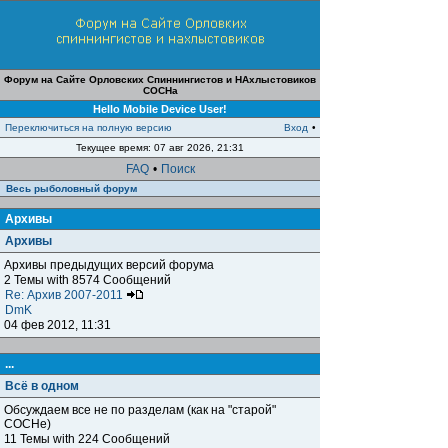
Форум на Сайте Орловских Спиннингистов и НАхлыстовиков
СОСНа
Hello Mobile Device User!
Переключиться на полную версию
Вход
•
Текущее время: 07 авг 2026, 21:31
FAQ
•
Поиск
Весь рыболовный форум
Архивы
Архивы
Архивы предыдущих версий форума
2 Темы with 8574 Сообщений
Re: Архив 2007-2011
DmK
04 фев 2012, 11:31
...
Всё в одном
Обсуждаем все не по разделам (как на "старой"
СОСНе)
11 Темы with 224 Сообщений