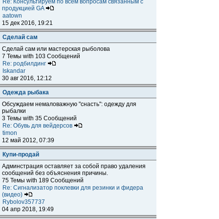
Re: Консультируем по всем вопросам связанным с
продукцией GA
aatown
15 дек 2016, 19:21
Сделай сам
Сделай сам или мастерская рыболова
7 Темы with 103 Сообщений
Re: родбилдинг
Iskandar
30 авг 2016, 12:12
Одежда рыбака
Обсуждаем немаловажную "снасть": одежду для
рыбалки
3 Темы with 35 Сообщений
Re: Обувь для вейдерсов
timon
12 май 2012, 07:39
Купи-продай
Админстрация оставляет за собой право удаления
сообщений без объяснения причины.
75 Темы with 189 Сообщений
Re: Сигнализатор поклевки для резинки и фидера
(видео)
Rybolov357737
04 апр 2018, 19:49