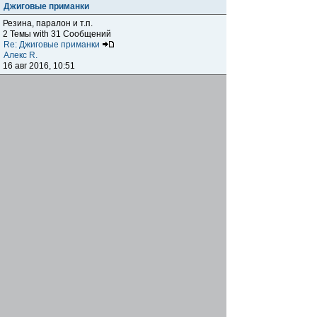
Джиговые приманки
Резина, паралон и т.п.
2 Темы with 31 Сообщений
Re: Джиговые приманки
Алекс R.
16 авг 2016, 10:51
Приманки
0 Темы with 0 Сообщений
Нет сообщений
Отчеты о рыбалках
Отчеты о рыбалках
Отчеты об одно-двухдневных выездах на рыбалку
25 Темы with 534 Сообщений
Летний спиннинг 2017г.
DmK
21 июн 2017, 11:34
Отчеты о "серьезных" выездах на рыбалку
Отчеты о "серьёзных" выездах (fishing trip), например,
на волгу, Камчатку, Карелию и т.п.
14 Темы with 51 Сообщений
р.Дон 2016 лето
DmK
08 июл 2016, 15:46