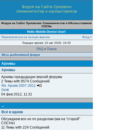
Форум на Сайте Орловских Спиннингистов и НАхлыстовиков
СОСНа
Hello Mobile Device User!
Переключиться на полную версию
Вход
•
Текущее время: 10 авг 2026, 16:20
FAQ
•
Поиск
Весь рыболовный форум
Архивы
Архивы
Архивы предыдущих версий форума
2 Темы with 8574 Сообщений
Re: Архив 2007-2011
DmK
04 фев 2012, 11:31
...
Всё в одном
Обсуждаем все не по разделам (как на "старой"
СОСНе)
11 Темы with 224 Сообщений