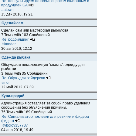
Re: Консультируем по всем вопросам связанным с
продукцией GA
aatown
15 дек 2016, 19:21
Сделай сам
Сделай сам или мастерская рыболова
7 Темы with 103 Сообщений
Re: родбилдинг
Iskandar
30 авг 2016, 12:12
Одежда рыбака
Обсуждаем немаловажную "снасть": одежду для
рыбалки
3 Темы with 35 Сообщений
Re: Обувь для вейдерсов
timon
12 май 2012, 07:39
Купи-продай
Админстрация оставляет за собой право удаления
сообщений без объяснения причины.
75 Темы with 189 Сообщений
Re: Сигнализатор поклевки для резинки и фидера
(видео)
Rybolov357737
04 апр 2018, 19:49