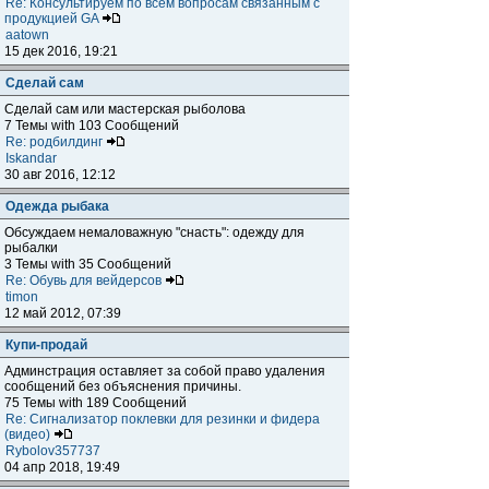
Re: Консультируем по всем вопросам связанным с
продукцией GA
aatown
15 дек 2016, 19:21
Сделай сам
Сделай сам или мастерская рыболова
7 Темы with 103 Сообщений
Re: родбилдинг
Iskandar
30 авг 2016, 12:12
Одежда рыбака
Обсуждаем немаловажную "снасть": одежду для
рыбалки
3 Темы with 35 Сообщений
Re: Обувь для вейдерсов
timon
12 май 2012, 07:39
Купи-продай
Админстрация оставляет за собой право удаления
сообщений без объяснения причины.
75 Темы with 189 Сообщений
Re: Сигнализатор поклевки для резинки и фидера
(видео)
Rybolov357737
04 апр 2018, 19:49