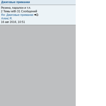
Джиговые приманки
Резина, паралон и т.п.
2 Темы with 31 Сообщений
Re: Джиговые приманки
Алекс R.
16 авг 2016, 10:51
Приманки
0 Темы with 0 Сообщений
Нет сообщений
Отчеты о рыбалках
Отчеты о рыбалках
Отчеты об одно-двухдневных выездах на рыбалку
25 Темы with 534 Сообщений
Летний спиннинг 2017г.
DmK
21 июн 2017, 11:34
Отчеты о "серьезных" выездах на рыбалку
Отчеты о "серьёзных" выездах (fishing trip), например,
на волгу, Камчатку, Карелию и т.п.
14 Темы with 51 Сообщений
р.Дон 2016 лето
DmK
08 июл 2016, 15:46