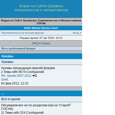
Форум на Сайте Орловских Спиннингистов и НАхлыстовиков
СОСНа
Hello Mobile Device User!
Переключиться на полную версию
Вход
•
Текущее время: 07 авг 2026, 16:21
FAQ
•
Поиск
Весь рыболовный форум
Архивы
Архивы
Архивы предыдущих версий форума
2 Темы with 8574 Сообщений
Re: Архив 2007-2011
DmK
04 фев 2012, 11:31
...
Всё в одном
Обсуждаем все не по разделам (как на "старой"
СОСНе)
11 Темы with 224 Сообщений