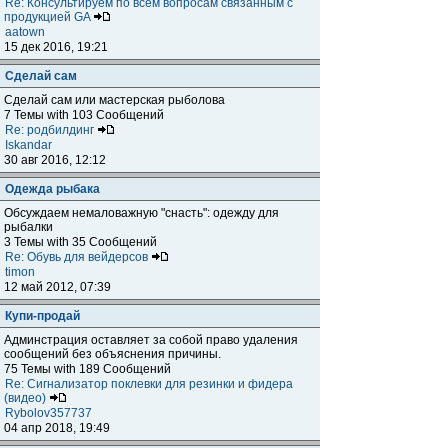
Re: Консультируем по всем вопросам связанным с
продукцией GA
aatown
15 дек 2016, 19:21
Сделай сам
Сделай сам или мастерская рыболова
7 Темы with 103 Сообщений
Re: родбилдинг
Iskandar
30 авг 2016, 12:12
Одежда рыбака
Обсуждаем немаловажную "снасть": одежду для
рыбалки
3 Темы with 35 Сообщений
Re: Обувь для вейдерсов
timon
12 май 2012, 07:39
Купи-продай
Админстрация оставляет за собой право удаления
сообщений без объяснения причины.
75 Темы with 189 Сообщений
Re: Сигнализатор поклевки для резинки и фидера
(видео)
Rybolov357737
04 апр 2018, 19:49