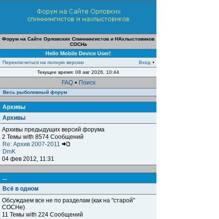
Форум на Сайте Орловских Спиннингистов и НАхлыстовиков
СОСНа
Hello Mobile Device User!
Переключиться на полную версию
Вход
•
Текущее время: 08 авг 2026, 10:44
FAQ
•
Поиск
Весь рыболовный форум
Архивы
Архивы
Архивы предыдущих версий форума
2 Темы with 8574 Сообщений
Re: Архив 2007-2011
DmK
04 фев 2012, 11:31
...
Всё в одном
Обсуждаем все не по разделам (как на "старой"
СОСНе)
11 Темы with 224 Сообщений