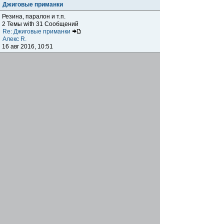
Джиговые приманки
Резина, паралон и т.п.
2 Темы with 31 Сообщений
Re: Джиговые приманки
Алекс R.
16 авг 2016, 10:51
Приманки
0 Темы with 0 Сообщений
Нет сообщений
Отчеты о рыбалках
Отчеты о рыбалках
Отчеты об одно-двухдневных выездах на рыбалку
25 Темы with 534 Сообщений
Летний спиннинг 2017г.
DmK
21 июн 2017, 11:34
Отчеты о "серьезных" выездах на рыбалку
Отчеты о "серьёзных" выездах (fishing trip), например,
на волгу, Камчатку, Карелию и т.п.
14 Темы with 51 Сообщений
р.Дон 2016 лето
DmK
08 июл 2016, 15:46