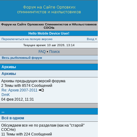
Форум на Сайте Орловских Спиннингистов и НАхлыстовиков
СОСНа
Hello Mobile Device User!
Переключиться на полную версию
Вход
•
Текущее время: 10 авг 2026, 13:14
FAQ
•
Поиск
Весь рыболовный форум
Архивы
Архивы
Архивы предыдущих версий форума
2 Темы with 8574 Сообщений
Re: Архив 2007-2011
DmK
04 фев 2012, 11:31
...
Всё в одном
Обсуждаем все не по разделам (как на "старой"
СОСНе)
11 Темы with 224 Сообщений