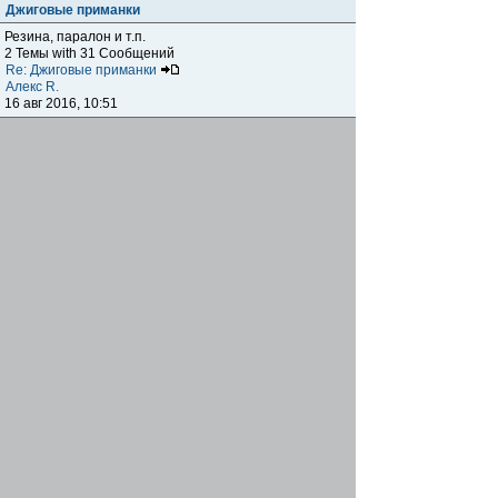
Джиговые приманки
Резина, паралон и т.п.
2 Темы with 31 Сообщений
Re: Джиговые приманки
Алекс R.
16 авг 2016, 10:51
Приманки
0 Темы with 0 Сообщений
Нет сообщений
Отчеты о рыбалках
Отчеты о рыбалках
Отчеты об одно-двухдневных выездах на рыбалку
25 Темы with 534 Сообщений
Летний спиннинг 2017г.
DmK
21 июн 2017, 11:34
Отчеты о "серьезных" выездах на рыбалку
Отчеты о "серьёзных" выездах (fishing trip), например,
на волгу, Камчатку, Карелию и т.п.
14 Темы with 51 Сообщений
р.Дон 2016 лето
DmK
08 июл 2016, 15:46