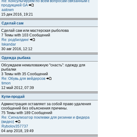
Re: Консультируем по всем вопросам связанным с
продукцией GA
aatown
15 дек 2016, 19:21
Сделай сам
Сделай сам или мастерская рыболова
7 Темы with 103 Сообщений
Re: родбилдинг
Iskandar
30 авг 2016, 12:12
Одежда рыбака
Обсуждаем немаловажную "снасть": одежду для
рыбалки
3 Темы with 35 Сообщений
Re: Обувь для вейдерсов
timon
12 май 2012, 07:39
Купи-продай
Админстрация оставляет за собой право удаления
сообщений без объяснения причины.
75 Темы with 189 Сообщений
Re: Сигнализатор поклевки для резинки и фидера
(видео)
Rybolov357737
04 апр 2018, 19:49