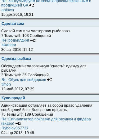
Re: Консультируем по всем вопросам связанным с
продукцией GA
aatown
15 дек 2016, 19:21
Сделай сам
Сделай сам или мастерская рыболова
7 Темы with 103 Сообщений
Re: родбилдинг
Iskandar
30 авг 2016, 12:12
Одежда рыбака
Обсуждаем немаловажную "снасть": одежду для
рыбалки
3 Темы with 35 Сообщений
Re: Обувь для вейдерсов
timon
12 май 2012, 07:39
Купи-продай
Админстрация оставляет за собой право удаления
сообщений без объяснения причины.
75 Темы with 189 Сообщений
Re: Сигнализатор поклевки для резинки и фидера
(видео)
Rybolov357737
04 апр 2018, 19:49