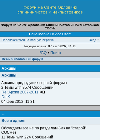
Форум на Сайте Орловских Спиннингистов и НАхлыстовиков
СОСНа
Hello Mobile Device User!
Переключиться на полную версию
Вход
•
Текущее время: 07 авг 2026, 04:15
FAQ
•
Поиск
Весь рыболовный форум
Архивы
Архивы
Архивы предыдущих версий форума
2 Темы with 8574 Сообщений
Re: Архив 2007-2011
DmK
04 фев 2012, 11:31
...
Всё в одном
Обсуждаем все не по разделам (как на "старой"
СОСНе)
11 Темы with 224 Сообщений