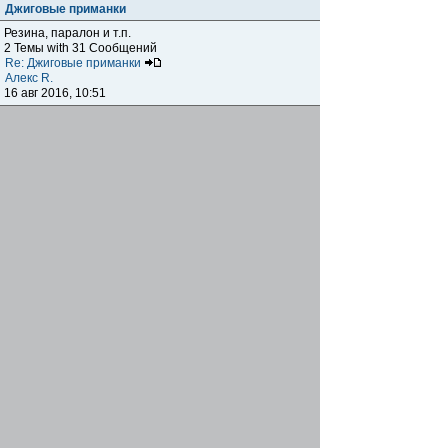
Джиговые приманки
Резина, паралон и т.п.
2 Темы with 31 Сообщений
Re: Джиговые приманки
Алекс R.
16 авг 2016, 10:51
Приманки
0 Темы with 0 Сообщений
Нет сообщений
Отчеты о рыбалках
Отчеты о рыбалках
Отчеты об одно-двухдневных выездах на рыбалку
25 Темы with 534 Сообщений
Летний спиннинг 2017г.
DmK
21 июн 2017, 11:34
Отчеты о "серьезных" выездах на рыбалку
Отчеты о "серьёзных" выездах (fishing trip), например,
на волгу, Камчатку, Карелию и т.п.
14 Темы with 51 Сообщений
р.Дон 2016 лето
DmK
08 июл 2016, 15:46