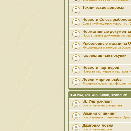
Технические вопросы
Новости Союза рыболов
Здесь публикуются новости от
Нормативные документы
Нормативные документы по ры
Рыболовные магазины О
Информация и анонсы рыболов
Коллективные покупки
Новости партнеров
Новости партнеров и партеров и
Ловля мирной рыбы
Фидерная ловля, карпфишинг, по
ТЕХНИКА, ТАКТИКА ЛОВЛИ, ПРИМАНКИ
UL Ультрайлайт
Все о ловле на ультралайт
Зимний спиннинг
Всё о зимнем спиннинге в Орло
Джиговая ловля
Всё о ловле на джиг