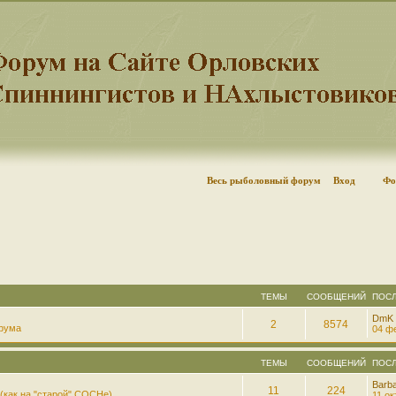
Весь рыболовный форум
Вход
Фо
ТЕМЫ
СООБЩЕНИЙ
ПОС
DmK
2
8574
рума
04 фе
ТЕМЫ
СООБЩЕНИЙ
ПОС
Barb
11
224
(как на "старой" СОСНе)
11 ок