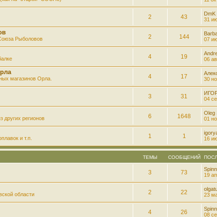
DmK
2
43
31 ию
ов
Barb
2
144
 Союза Рыболовов
07 ию
Andre
4
19
балке
06 ав
рла
Алек
4
17
ных магазинов Орла.
30 но
ИГО
3
31
04 се
Oleg
6
1648
з других регионов
01 но
igory
1
1
плавок и т.п.
16 ию
ТЕМЫ
СООБЩЕНИЙ
ПОС
Spinn
3
73
19 ап
olgatu
2
22
вской области
23 ма
Spinn
4
26
08 се