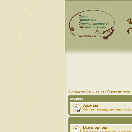
Сообщения без ответов
•
Активные темы
АРХИВЫ
Архивы
Архивы предыдущих версий фо
...
Всё в одном
Обсуждаем все не по разделам 