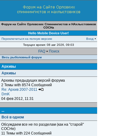
Форум на Сайте Орловских Спиннингистов и НАхлыстовиков
СОСНа
Hello Mobile Device User!
Переключиться на полную версию
Вход
•
Текущее время: 08 авг 2026, 09:03
FAQ
•
Поиск
Весь рыболовный форум
Архивы
Архивы
Архивы предыдущих версий форума
2 Темы with 8574 Сообщений
Re: Архив 2007-2011
DmK
04 фев 2012, 11:31
...
Всё в одном
Обсуждаем все не по разделам (как на "старой"
СОСНе)
11 Темы with 224 Сообщений