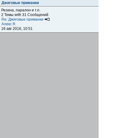
Джиговые приманки
Резина, паралон и т.п.
2 Темы with 31 Сообщений
Re: Джиговые приманки
Алекс R.
16 авг 2016, 10:51
Приманки
0 Темы with 0 Сообщений
Нет сообщений
Отчеты о рыбалках
Отчеты о рыбалках
Отчеты об одно-двухдневных выездах на рыбалку
25 Темы with 534 Сообщений
Летний спиннинг 2017г.
DmK
21 июн 2017, 11:34
Отчеты о "серьезных" выездах на рыбалку
Отчеты о "серьёзных" выездах (fishing trip), например,
на волгу, Камчатку, Карелию и т.п.
14 Темы with 51 Сообщений
р.Дон 2016 лето
DmK
08 июл 2016, 15:46