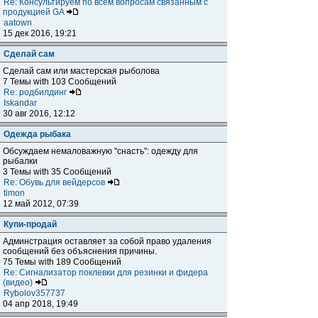
Re: Консультируем по всем вопросам связанным с
продукцией GA
aatown
15 дек 2016, 19:21
Сделай сам
Сделай сам или мастерская рыболова
7 Темы with 103 Сообщений
Re: родбилдинг
Iskandar
30 авг 2016, 12:12
Одежда рыбака
Обсуждаем немаловажную "снасть": одежду для
рыбалки
3 Темы with 35 Сообщений
Re: Обувь для вейдерсов
timon
12 май 2012, 07:39
Купи-продай
Админстрация оставляет за собой право удаления
сообщений без объяснения причины.
75 Темы with 189 Сообщений
Re: Сигнализатор поклевки для резинки и фидера
(видео)
Rybolov357737
04 апр 2018, 19:49