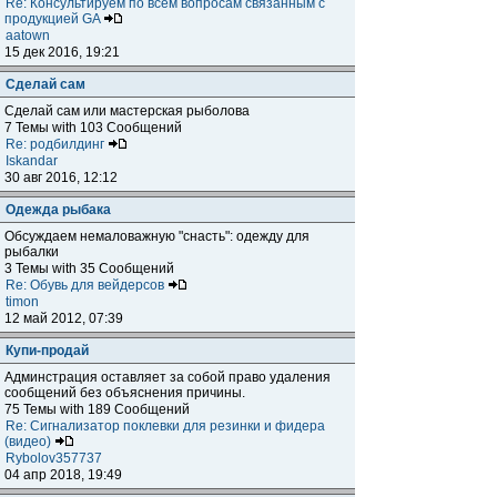
Re: Консультируем по всем вопросам связанным с
продукцией GA
aatown
15 дек 2016, 19:21
Сделай сам
Сделай сам или мастерская рыболова
7 Темы with 103 Сообщений
Re: родбилдинг
Iskandar
30 авг 2016, 12:12
Одежда рыбака
Обсуждаем немаловажную "снасть": одежду для
рыбалки
3 Темы with 35 Сообщений
Re: Обувь для вейдерсов
timon
12 май 2012, 07:39
Купи-продай
Админстрация оставляет за собой право удаления
сообщений без объяснения причины.
75 Темы with 189 Сообщений
Re: Сигнализатор поклевки для резинки и фидера
(видео)
Rybolov357737
04 апр 2018, 19:49