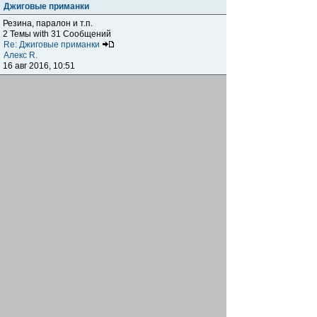
Джиговые приманки
Резина, паралон и т.п.
2 Темы with 31 Сообщений
Re: Джиговые приманки
Алекс R.
16 авг 2016, 10:51
Приманки
0 Темы with 0 Сообщений
Нет сообщений
Отчеты о рыбалках
Отчеты о рыбалках
Отчеты об одно-двухдневных выездах на рыбалку
25 Темы with 534 Сообщений
Летний спиннинг 2017г.
DmK
21 июн 2017, 11:34
Отчеты о "серьезных" выездах на рыбалку
Отчеты о "серьёзных" выездах (fishing trip), например,
на волгу, Камчатку, Карелию и т.п.
14 Темы with 51 Сообщений
р.Дон 2016 лето
DmK
08 июл 2016, 15:46