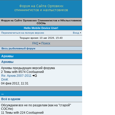
Форум на Сайте Орловских Спиннингистов и НАхлыстовиков
СОСНа
Hello Mobile Device User!
Переключиться на полную версию
Вход
•
Текущее время: 10 авг 2026, 15:40
FAQ
•
Поиск
Весь рыболовный форум
Архивы
Архивы
Архивы предыдущих версий форума
2 Темы with 8574 Сообщений
Re: Архив 2007-2011
DmK
04 фев 2012, 11:31
...
Всё в одном
Обсуждаем все не по разделам (как на "старой"
СОСНе)
11 Темы with 224 Сообщений