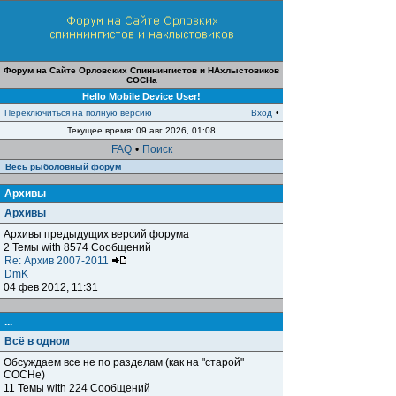
Форум на Сайте Орловских Спиннингистов и НАхлыстовиков
СОСНа
Hello Mobile Device User!
Переключиться на полную версию
Вход
•
Текущее время: 09 авг 2026, 01:08
FAQ
•
Поиск
Весь рыболовный форум
Архивы
Архивы
Архивы предыдущих версий форума
2 Темы with 8574 Сообщений
Re: Архив 2007-2011
DmK
04 фев 2012, 11:31
...
Всё в одном
Обсуждаем все не по разделам (как на "старой"
СОСНе)
11 Темы with 224 Сообщений