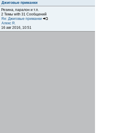
Джиговые приманки
Резина, паралон и т.п.
2 Темы with 31 Сообщений
Re: Джиговые приманки
Алекс R.
16 авг 2016, 10:51
Приманки
0 Темы with 0 Сообщений
Нет сообщений
Отчеты о рыбалках
Отчеты о рыбалках
Отчеты об одно-двухдневных выездах на рыбалку
25 Темы with 534 Сообщений
Летний спиннинг 2017г.
DmK
21 июн 2017, 11:34
Отчеты о "серьезных" выездах на рыбалку
Отчеты о "серьёзных" выездах (fishing trip), например,
на волгу, Камчатку, Карелию и т.п.
14 Темы with 51 Сообщений
р.Дон 2016 лето
DmK
08 июл 2016, 15:46