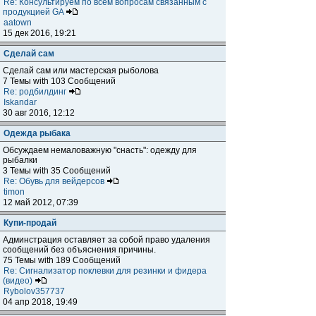
Re: Консультируем по всем вопросам связанным с
продукцией GA
aatown
15 дек 2016, 19:21
Сделай сам
Сделай сам или мастерская рыболова
7 Темы with 103 Сообщений
Re: родбилдинг
Iskandar
30 авг 2016, 12:12
Одежда рыбака
Обсуждаем немаловажную "снасть": одежду для
рыбалки
3 Темы with 35 Сообщений
Re: Обувь для вейдерсов
timon
12 май 2012, 07:39
Купи-продай
Админстрация оставляет за собой право удаления
сообщений без объяснения причины.
75 Темы with 189 Сообщений
Re: Сигнализатор поклевки для резинки и фидера
(видео)
Rybolov357737
04 апр 2018, 19:49