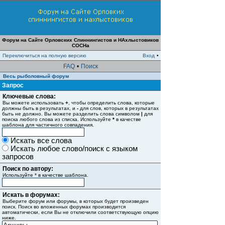
Форум на Сайте Орловских Спиннингистов и НАхлыстовиков
СОСНа
Переключиться на полную версию
Вход
•
FAQ
•
Поиск
Весь рыболовный форум
Запрос
Ключевые слова:
Вы можете использовать
+
, чтобы определить слова, которые
должны быть в результатах, и
-
для слов, которых в результатах
быть не должно. Вы можете разделить слова символом
|
для
поиска любого слова из списка. Используйте
*
в качестве
шаблона для частичного совпадения.
Искать все слова
Искать любое слово/поиск с языком
запросов
Поиск по автору:
Используйте * в качестве шаблона.
Искать в форумах:
Выберите форум или форумы, в которых будет произведен
поиск. Поиск во вложенных форумах производится
автоматически, если Вы не отключили соответствующую опцию
ниже.