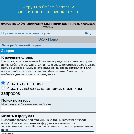
Форум на Сайте Орловских Спиннингистов и НАхлыстовиков
СОСНа
Переключиться на полную версию
Вход
•
FAQ
•
Поиск
Весь рыболовный форум
Запрос
Ключевые слова:
Вы можете использовать
+
, чтобы определить слова, которые
должны быть в результатах, и
-
для слов, которых в результатах
быть не должно. Вы можете разделить слова символом
|
для
поиска любого слова из списка. Используйте
*
в качестве
шаблона для частичного совпадения.
Искать все слова
Искать любое слово/поиск с языком
запросов
Поиск по автору:
Используйте * в качестве шаблона.
Искать в форумах:
Выберите форум или форумы, в которых будет произведен
поиск. Поиск во вложенных форумах производится
автоматически, если Вы не отключили соответствующую опцию
ниже.