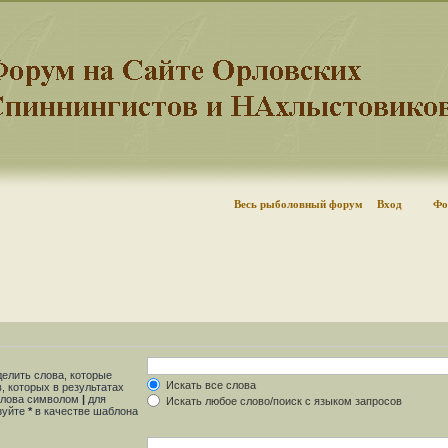
Весь рыболовный форум
Вход
Фо
делить слова, которые
Искать все слова
, которых в результатах
 слова символом
|
для
Искать любое слово/поиск с языком запросов
ьзуйте
*
в качестве шаблона