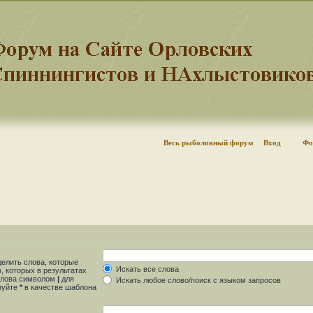
Весь рыболовный форум
Вход
Фо
делить слова, которые
Искать все слова
, которых в результатах
 слова символом
|
для
Искать любое слово/поиск с языком запросов
ьзуйте
*
в качестве шаблона