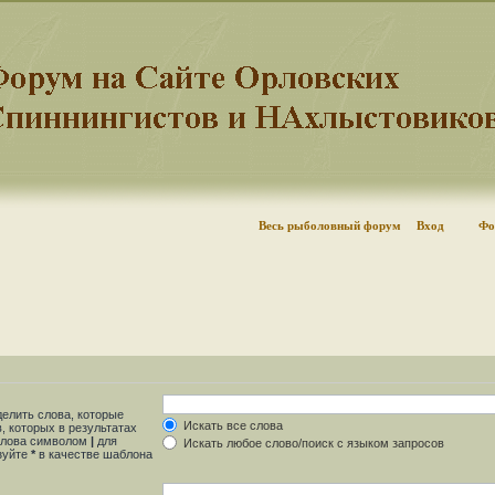
Весь рыболовный форум
Вход
Фо
делить слова, которые
Искать все слова
, которых в результатах
 слова символом
|
для
Искать любое слово/поиск с языком запросов
ьзуйте
*
в качестве шаблона