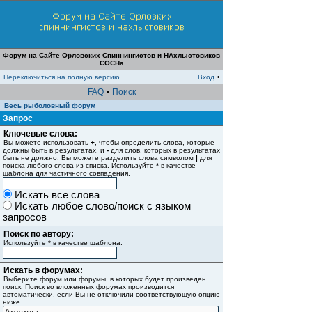
Форум на Сайте Орловских Спиннингистов и НАхлыстовиков
СОСНа
Переключиться на полную версию
Вход
•
FAQ
•
Поиск
Весь рыболовный форум
Запрос
Ключевые слова:
Вы можете использовать
+
, чтобы определить слова, которые
должны быть в результатах, и
-
для слов, которых в результатах
быть не должно. Вы можете разделить слова символом
|
для
поиска любого слова из списка. Используйте
*
в качестве
шаблона для частичного совпадения.
Искать все слова
Искать любое слово/поиск с языком
запросов
Поиск по автору:
Используйте * в качестве шаблона.
Искать в форумах:
Выберите форум или форумы, в которых будет произведен
поиск. Поиск во вложенных форумах производится
автоматически, если Вы не отключили соответствующую опцию
ниже.