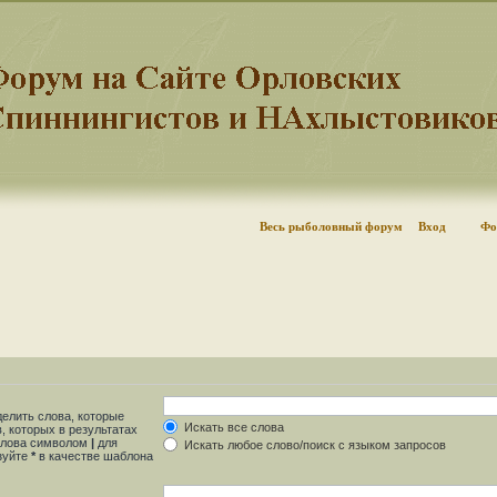
Весь рыболовный форум
Вход
Фо
делить слова, которые
Искать все слова
, которых в результатах
 слова символом
|
для
Искать любое слово/поиск с языком запросов
ьзуйте
*
в качестве шаблона