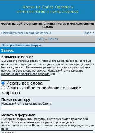
Форум на Сайте Орловских Спиннингистов и НАхлыстовиков
СОСНа
Переключиться на полную версию
Вход
•
FAQ
•
Поиск
Весь рыболовный форум
Запрос
Ключевые слова:
Вы можете использовать
+
, чтобы определить слова, которые
должны быть в результатах, и
-
для слов, которых в результатах
быть не должно. Вы можете разделить слова символом
|
для
поиска любого слова из списка. Используйте
*
в качестве
шаблона для частичного совпадения.
Искать все слова
Искать любое слово/поиск с языком
запросов
Поиск по автору:
Используйте * в качестве шаблона.
Искать в форумах:
Выберите форум или форумы, в которых будет произведен
поиск. Поиск во вложенных форумах производится
автоматически, если Вы не отключили соответствующую опцию
ниже.