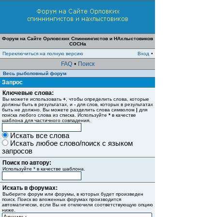
Форум на Сайте Орловских Спиннингистов и НАхлыстовиков
СОСНа
Переключиться на полную версию
Вход
•
FAQ
•
Поиск
Весь рыболовный форум
Запрос
Ключевые слова:
Вы можете использовать
+
, чтобы определить слова, которые
должны быть в результатах, и
-
для слов, которых в результатах
быть не должно. Вы можете разделить слова символом
|
для
поиска любого слова из списка. Используйте
*
в качестве
шаблона для частичного совпадения.
Искать все слова
Искать любое слово/поиск с языком
запросов
Поиск по автору:
Используйте * в качестве шаблона.
Искать в форумах:
Выберите форум или форумы, в которых будет произведен
поиск. Поиск во вложенных форумах производится
автоматически, если Вы не отключили соответствующую опцию
ниже.