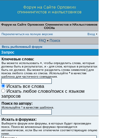
Форум на Сайте Орловских Спиннингистов и НАхлыстовиков
СОСНа
Переключиться на полную версию
Вход
•
FAQ
•
Поиск
Весь рыболовный форум
Запрос
Ключевые слова:
Вы можете использовать
+
, чтобы определить слова, которые
должны быть в результатах, и
-
для слов, которых в результатах
быть не должно. Вы можете разделить слова символом
|
для
поиска любого слова из списка. Используйте
*
в качестве
шаблона для частичного совпадения.
Искать все слова
Искать любое слово/поиск с языком
запросов
Поиск по автору:
Используйте * в качестве шаблона.
Искать в форумах:
Выберите форум или форумы, в которых будет произведен
поиск. Поиск во вложенных форумах производится
автоматически, если Вы не отключили соответствующую опцию
ниже.