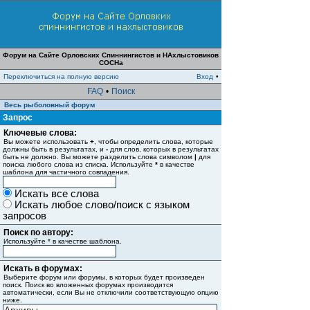
Форум на Сайте Орловских Спиннингистов и НАхлыстовиков
СОСНа
Переключиться на полную версию
Вход
•
FAQ
•
Поиск
Весь рыболовный форум
Запрос
Ключевые слова:
Вы можете использовать
+
, чтобы определить слова, которые
должны быть в результатах, и
-
для слов, которых в результатах
быть не должно. Вы можете разделить слова символом
|
для
поиска любого слова из списка. Используйте
*
в качестве
шаблона для частичного совпадения.
Искать все слова
Искать любое слово/поиск с языком
запросов
Поиск по автору:
Используйте * в качестве шаблона.
Искать в форумах:
Выберите форум или форумы, в которых будет произведен
поиск. Поиск во вложенных форумах производится
автоматически, если Вы не отключили соответствующую опцию
ниже.