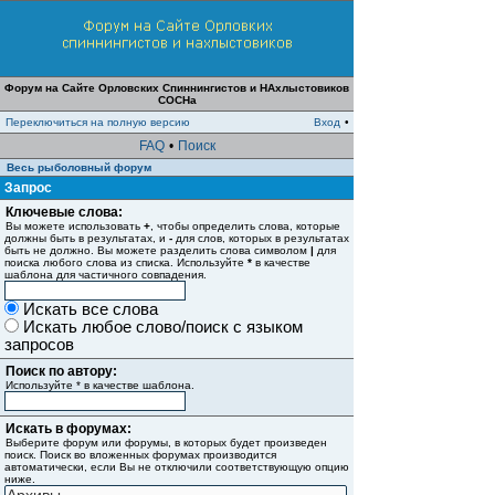
Форум на Сайте Орловских Спиннингистов и НАхлыстовиков
СОСНа
Переключиться на полную версию
Вход
•
FAQ
•
Поиск
Весь рыболовный форум
Запрос
Ключевые слова:
Вы можете использовать
+
, чтобы определить слова, которые
должны быть в результатах, и
-
для слов, которых в результатах
быть не должно. Вы можете разделить слова символом
|
для
поиска любого слова из списка. Используйте
*
в качестве
шаблона для частичного совпадения.
Искать все слова
Искать любое слово/поиск с языком
запросов
Поиск по автору:
Используйте * в качестве шаблона.
Искать в форумах:
Выберите форум или форумы, в которых будет произведен
поиск. Поиск во вложенных форумах производится
автоматически, если Вы не отключили соответствующую опцию
ниже.