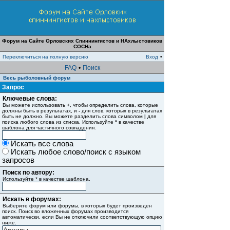
Форум на Сайте Орловских Спиннингистов и НАхлыстовиков
СОСНа
Переключиться на полную версию
Вход
•
FAQ
•
Поиск
Весь рыболовный форум
Запрос
Ключевые слова:
Вы можете использовать
+
, чтобы определить слова, которые
должны быть в результатах, и
-
для слов, которых в результатах
быть не должно. Вы можете разделить слова символом
|
для
поиска любого слова из списка. Используйте
*
в качестве
шаблона для частичного совпадения.
Искать все слова
Искать любое слово/поиск с языком
запросов
Поиск по автору:
Используйте * в качестве шаблона.
Искать в форумах:
Выберите форум или форумы, в которых будет произведен
поиск. Поиск во вложенных форумах производится
автоматически, если Вы не отключили соответствующую опцию
ниже.