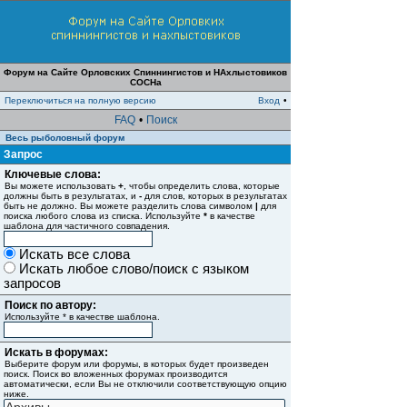
Форум на Сайте Орловских Спиннингистов и НАхлыстовиков
СОСНа
Переключиться на полную версию
Вход
•
FAQ
•
Поиск
Весь рыболовный форум
Запрос
Ключевые слова:
Вы можете использовать
+
, чтобы определить слова, которые
должны быть в результатах, и
-
для слов, которых в результатах
быть не должно. Вы можете разделить слова символом
|
для
поиска любого слова из списка. Используйте
*
в качестве
шаблона для частичного совпадения.
Искать все слова
Искать любое слово/поиск с языком
запросов
Поиск по автору:
Используйте * в качестве шаблона.
Искать в форумах:
Выберите форум или форумы, в которых будет произведен
поиск. Поиск во вложенных форумах производится
автоматически, если Вы не отключили соответствующую опцию
ниже.