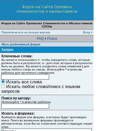
Форум на Сайте Орловских Спиннингистов и НАхлыстовиков
СОСНа
Переключиться на полную версию
Вход
•
FAQ
•
Поиск
Весь рыболовный форум
Запрос
Ключевые слова:
Вы можете использовать
+
, чтобы определить слова, которые
должны быть в результатах, и
-
для слов, которых в результатах
быть не должно. Вы можете разделить слова символом
|
для
поиска любого слова из списка. Используйте
*
в качестве
шаблона для частичного совпадения.
Искать все слова
Искать любое слово/поиск с языком
запросов
Поиск по автору:
Используйте * в качестве шаблона.
Искать в форумах:
Выберите форум или форумы, в которых будет произведен
поиск. Поиск во вложенных форумах производится
автоматически, если Вы не отключили соответствующую опцию
ниже.