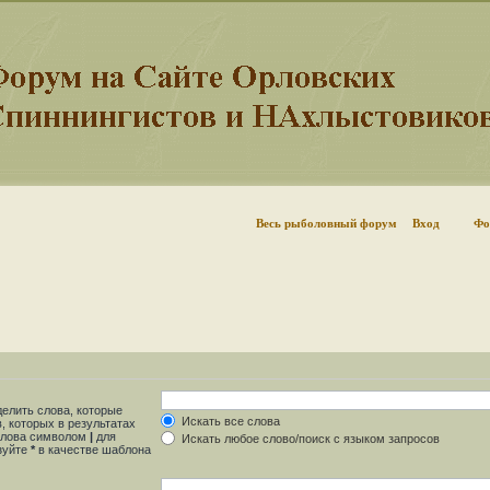
Весь рыболовный форум
Вход
Фо
делить слова, которые
Искать все слова
, которых в результатах
 слова символом
|
для
Искать любое слово/поиск с языком запросов
ьзуйте
*
в качестве шаблона