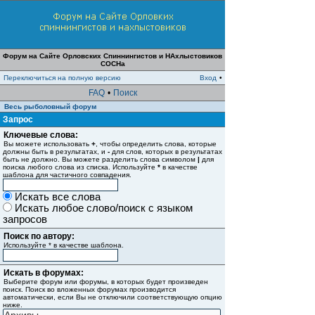
Форум на Сайте Орловских Спиннингистов и НАхлыстовиков
СОСНа
Переключиться на полную версию
Вход
•
FAQ
•
Поиск
Весь рыболовный форум
Запрос
Ключевые слова:
Вы можете использовать
+
, чтобы определить слова, которые
должны быть в результатах, и
-
для слов, которых в результатах
быть не должно. Вы можете разделить слова символом
|
для
поиска любого слова из списка. Используйте
*
в качестве
шаблона для частичного совпадения.
Искать все слова
Искать любое слово/поиск с языком
запросов
Поиск по автору:
Используйте * в качестве шаблона.
Искать в форумах:
Выберите форум или форумы, в которых будет произведен
поиск. Поиск во вложенных форумах производится
автоматически, если Вы не отключили соответствующую опцию
ниже.