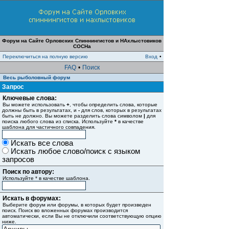
Форум на Сайте Орловских Спиннингистов и НАхлыстовиков
СОСНа
Переключиться на полную версию
Вход
•
FAQ
•
Поиск
Весь рыболовный форум
Запрос
Ключевые слова:
Вы можете использовать
+
, чтобы определить слова, которые
должны быть в результатах, и
-
для слов, которых в результатах
быть не должно. Вы можете разделить слова символом
|
для
поиска любого слова из списка. Используйте
*
в качестве
шаблона для частичного совпадения.
Искать все слова
Искать любое слово/поиск с языком
запросов
Поиск по автору:
Используйте * в качестве шаблона.
Искать в форумах:
Выберите форум или форумы, в которых будет произведен
поиск. Поиск во вложенных форумах производится
автоматически, если Вы не отключили соответствующую опцию
ниже.