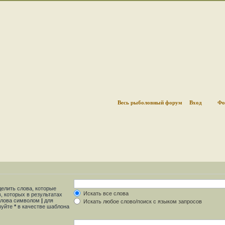
Весь рыболовный форум
Вход
Фо
делить слова, которые
Искать все слова
, которых в результатах
 слова символом
|
для
Искать любое слово/поиск с языком запросов
ьзуйте
*
в качестве шаблона