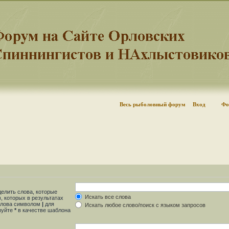
Весь рыболовный форум
Вход
Фо
делить слова, которые
Искать все слова
, которых в результатах
 слова символом
|
для
Искать любое слово/поиск с языком запросов
ьзуйте
*
в качестве шаблона