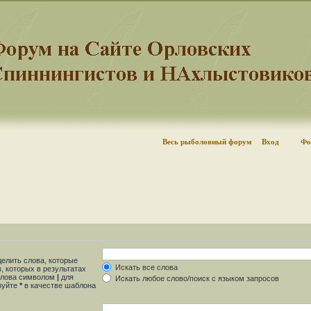
Весь рыболовный форум
Вход
Фо
делить слова, которые
Искать все слова
, которых в результатах
 слова символом
|
для
Искать любое слово/поиск с языком запросов
ьзуйте
*
в качестве шаблона