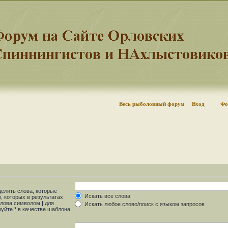
Весь рыболовный форум
Вход
Фо
делить слова, которые
Искать все слова
, которых в результатах
 слова символом
|
для
Искать любое слово/поиск с языком запросов
ьзуйте
*
в качестве шаблона