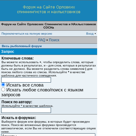
Форум на Сайте Орловских Спиннингистов и НАхлыстовиков
СОСНа
Переключиться на полную версию
Вход
•
FAQ
•
Поиск
Весь рыболовный форум
Запрос
Ключевые слова:
Вы можете использовать
+
, чтобы определить слова, которые
должны быть в результатах, и
-
для слов, которых в результатах
быть не должно. Вы можете разделить слова символом
|
для
поиска любого слова из списка. Используйте
*
в качестве
шаблона для частичного совпадения.
Искать все слова
Искать любое слово/поиск с языком
запросов
Поиск по автору:
Используйте * в качестве шаблона.
Искать в форумах:
Выберите форум или форумы, в которых будет произведен
поиск. Поиск во вложенных форумах производится
автоматически, если Вы не отключили соответствующую опцию
ниже.