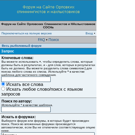
Форум на Сайте Орловских Спиннингистов и НАхлыстовиков
СОСНа
Переключиться на полную версию
Вход
•
FAQ
•
Поиск
Весь рыболовный форум
Запрос
Ключевые слова:
Вы можете использовать
+
, чтобы определить слова, которые
должны быть в результатах, и
-
для слов, которых в результатах
быть не должно. Вы можете разделить слова символом
|
для
поиска любого слова из списка. Используйте
*
в качестве
шаблона для частичного совпадения.
Искать все слова
Искать любое слово/поиск с языком
запросов
Поиск по автору:
Используйте * в качестве шаблона.
Искать в форумах:
Выберите форум или форумы, в которых будет произведен
поиск. Поиск во вложенных форумах производится
автоматически, если Вы не отключили соответствующую опцию
ниже.