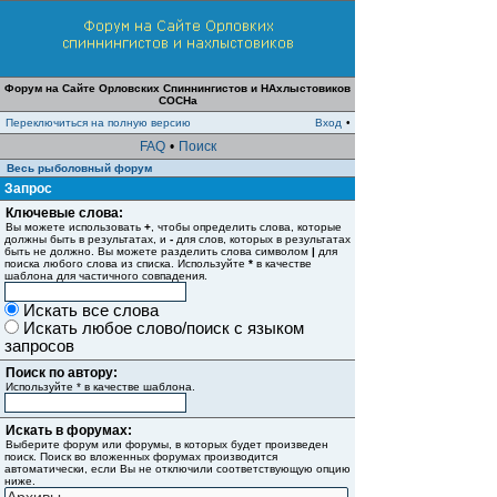
Форум на Сайте Орловских Спиннингистов и НАхлыстовиков
СОСНа
Переключиться на полную версию
Вход
•
FAQ
•
Поиск
Весь рыболовный форум
Запрос
Ключевые слова:
Вы можете использовать
+
, чтобы определить слова, которые
должны быть в результатах, и
-
для слов, которых в результатах
быть не должно. Вы можете разделить слова символом
|
для
поиска любого слова из списка. Используйте
*
в качестве
шаблона для частичного совпадения.
Искать все слова
Искать любое слово/поиск с языком
запросов
Поиск по автору:
Используйте * в качестве шаблона.
Искать в форумах:
Выберите форум или форумы, в которых будет произведен
поиск. Поиск во вложенных форумах производится
автоматически, если Вы не отключили соответствующую опцию
ниже.