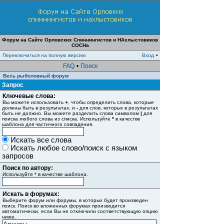
Форум на Сайте Орловских Спиннингистов и НАхлыстовиков
СОСНа
Переключиться на полную версию
Вход
•
FAQ
•
Поиск
Весь рыболовный форум
Запрос
Ключевые слова:
Вы можете использовать
+
, чтобы определить слова, которые
должны быть в результатах, и
-
для слов, которых в результатах
быть не должно. Вы можете разделить слова символом
|
для
поиска любого слова из списка. Используйте
*
в качестве
шаблона для частичного совпадения.
Искать все слова
Искать любое слово/поиск с языком
запросов
Поиск по автору:
Используйте * в качестве шаблона.
Искать в форумах:
Выберите форум или форумы, в которых будет произведен
поиск. Поиск во вложенных форумах производится
автоматически, если Вы не отключили соответствующую опцию
ниже.