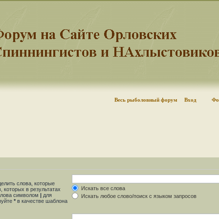
Весь рыболовный форум
Вход
Фо
делить слова, которые
Искать все слова
, которых в результатах
 слова символом
|
для
Искать любое слово/поиск с языком запросов
ьзуйте
*
в качестве шаблона