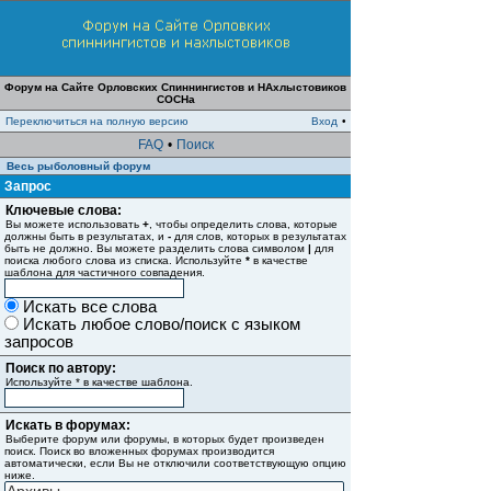
Форум на Сайте Орловских Спиннингистов и НАхлыстовиков
СОСНа
Переключиться на полную версию
Вход
•
FAQ
•
Поиск
Весь рыболовный форум
Запрос
Ключевые слова:
Вы можете использовать
+
, чтобы определить слова, которые
должны быть в результатах, и
-
для слов, которых в результатах
быть не должно. Вы можете разделить слова символом
|
для
поиска любого слова из списка. Используйте
*
в качестве
шаблона для частичного совпадения.
Искать все слова
Искать любое слово/поиск с языком
запросов
Поиск по автору:
Используйте * в качестве шаблона.
Искать в форумах:
Выберите форум или форумы, в которых будет произведен
поиск. Поиск во вложенных форумах производится
автоматически, если Вы не отключили соответствующую опцию
ниже.