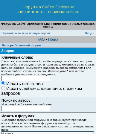
Форум на Сайте Орловских Спиннингистов и НАхлыстовиков
СОСНа
Переключиться на полную версию
Вход
•
FAQ
•
Поиск
Весь рыболовный форум
Запрос
Ключевые слова:
Вы можете использовать
+
, чтобы определить слова, которые
должны быть в результатах, и
-
для слов, которых в результатах
быть не должно. Вы можете разделить слова символом
|
для
поиска любого слова из списка. Используйте
*
в качестве
шаблона для частичного совпадения.
Искать все слова
Искать любое слово/поиск с языком
запросов
Поиск по автору:
Используйте * в качестве шаблона.
Искать в форумах:
Выберите форум или форумы, в которых будет произведен
поиск. Поиск во вложенных форумах производится
автоматически, если Вы не отключили соответствующую опцию
ниже.