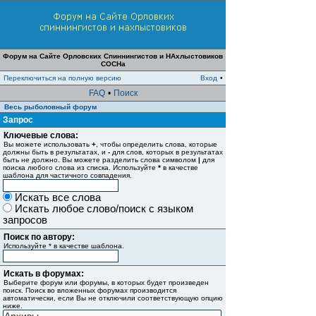
Форум на Сайте Орловских Спиннингистов и НАхлыстовиков
СОСНа
Переключиться на полную версию
Вход
•
FAQ
•
Поиск
Весь рыболовный форум
Запрос
Ключевые слова:
Вы можете использовать
+
, чтобы определить слова, которые
должны быть в результатах, и
-
для слов, которых в результатах
быть не должно. Вы можете разделить слова символом
|
для
поиска любого слова из списка. Используйте
*
в качестве
шаблона для частичного совпадения.
Искать все слова
Искать любое слово/поиск с языком
запросов
Поиск по автору:
Используйте * в качестве шаблона.
Искать в форумах:
Выберите форум или форумы, в которых будет произведен
поиск. Поиск во вложенных форумах производится
автоматически, если Вы не отключили соответствующую опцию
ниже.