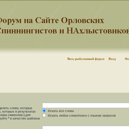
Весь рыболовный форум
Вход
Фо
делить слова, которые
Искать все слова
, которых в результатах
 слова символом
|
для
Искать любое слово/поиск с языком запросов
ьзуйте
*
в качестве шаблона